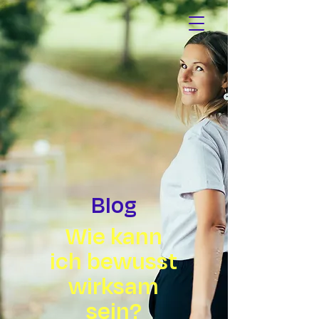
Blog
Wie kann
ich bewusst
wirksam
sein?