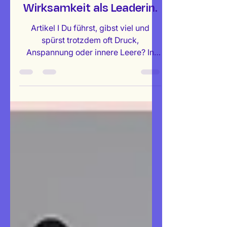
zu nachhaltiger
Wirksamkeit als Leaderin.
Artikel I Du führst, gibst viel und
spürst trotzdem oft Druck,
Anspannung oder innere Leere? In
diesem Artikel erfährst du, warum
dein Nervensystem der unsichtbare
Schlüssel zu deiner Wirksamkeit als
Leaderin ist – und wie dir fünf
einfache somatische Tools helfen,
schneller in Sicherheit, Klarheit und
Präsenz zu kommen. Mit praktischen
Übungen für den Arbeitsalltag und
einer sanften Einladung zu mehr
Selbstkontakt durch Somatic Yoga.