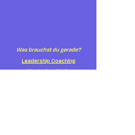
Was brauchst du gerade?
Leadership Coaching
Mentoring Circle
Somatic Yoga
Kontakt
Mail:
kontakt@stefanipfeifer.com
Phone: 0176 - 34679497
Abonniere meinen
Newsletter.