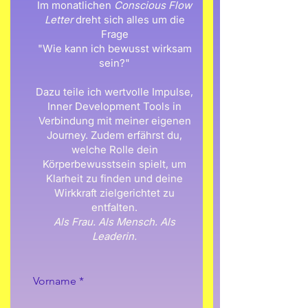
Im monatlichen
Conscious Flow
Letter
dreht sich alles um die
Frage
"Wie kann ich bewusst wirksam
sein?"
Dazu teile ich wertvolle Impulse,
Inner Development Tools in
Verbindung mit meiner eigenen
Journey. Zudem erfährst du,
welche Rolle dein
Körperbewusstsein spielt, um
Klarheit zu finden und deine
Wirkkraft zielgerichtet zu
entfalten.
Als Frau. Als Mensch. Als
Leaderin.
Vorname