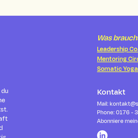
Was brauch
Leadership C
Mentoring Cir
Somatic Yoga
 du
Kontakt
ne
Mail:
kontakt@s
st.
Phone: 0176 -
aft
Abonniere mei
d
ig,