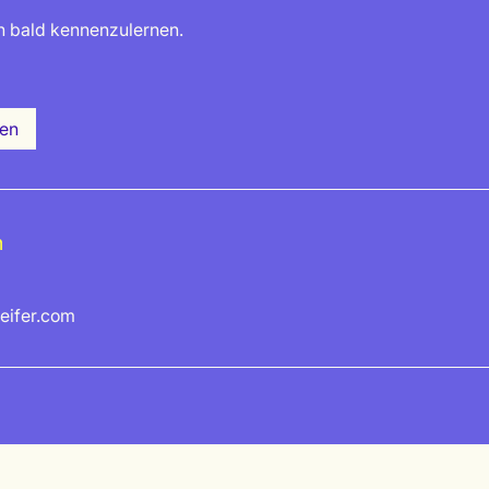
ch bald kennenzulernen.
en
n
eifer.com