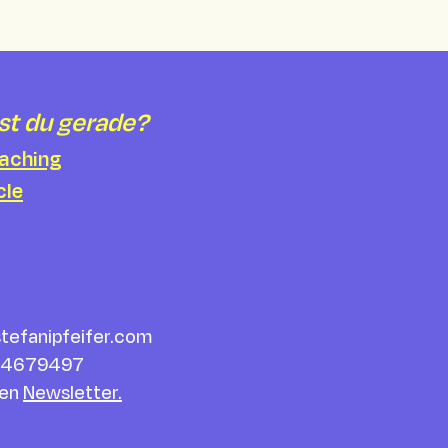
st du gerade?
oaching
cle
tefanipfeifer.com
 34679497
nen
Newsletter.