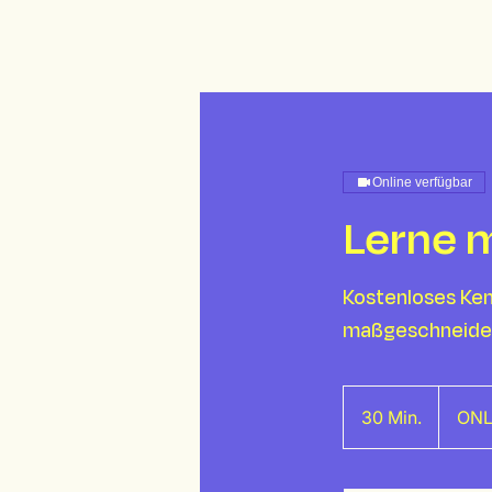
Online verfügbar
Lerne m
Kostenloses Ken
maßgeschneide
30 Min.
3
ONL
0
M