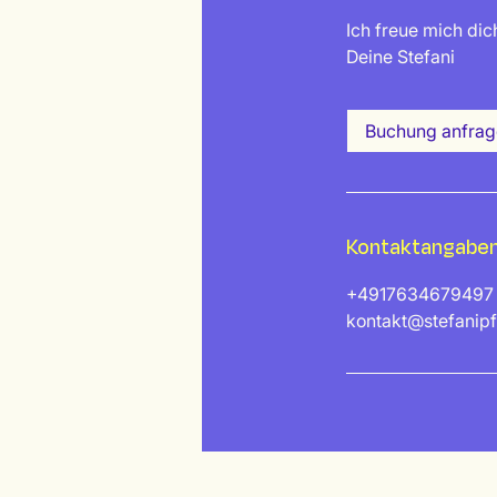
Ich freue mich di
Deine Stefani
Buchung anfrag
Kontaktangabe
+4917634679497
kontakt@stefanipf